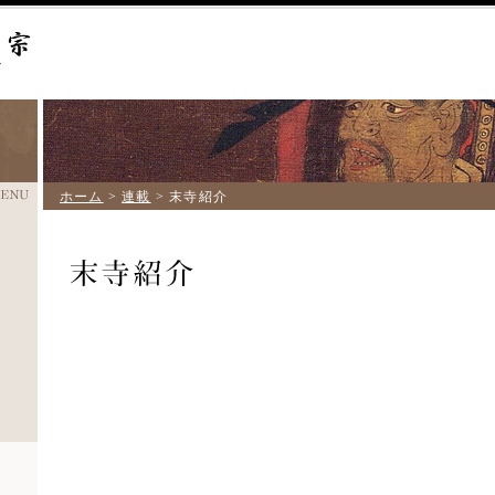
ホーム
>
連載
> 末寺紹介