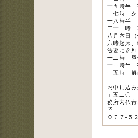
十五時半 
十七時 夕
十八時半 
二十一時 
八月六日（
六時起床、
法要に参列
十二時 昼
十三時半 
十五時 解
お申し込み
〒五二〇 
務所内仏青
昭
０７７-５