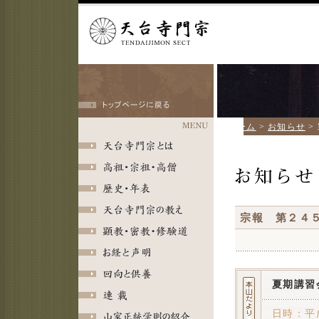
ホーム
>
お知らせ
>
宗報 第２４
夏期講習
日時：平