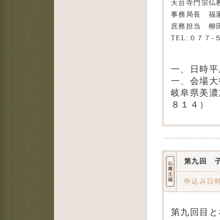
天台寺門宗仏
事務局長 福
庶務担当 柳
TEL:０７７
一、日時平
一、会場大
岐阜県美濃加
８１４）
第九回 
申込み日
第九回目と