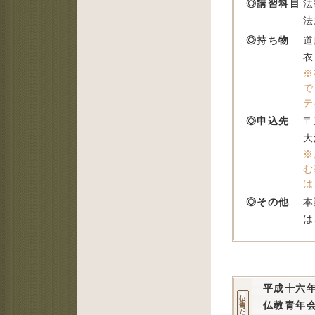
◎講習科目
法
法
◎持ち物
道
衣
※
で
テ
◎申込先
〒
大
※
む
は
◎その他
本
は
平成十六
仏教青年