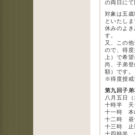
の両日にて
対象は五歳
といたしま
休みのよき
す。
又、この他
ので、得度
上）で希望
尚、子弟登
額）です。
※得度授戒
第九回子弟
八月五日（
十時半 天
十一時 本
十二時 昼
十三時 止
十四時半 