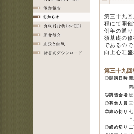
第三十九回
程にて開催
例年の通り
須基礎の修
であるので
向上心旺盛
第三十九回
◎開講日時
開
閉
◎講習会場
総
◎募集人員
三
◎締め切り
七
＊
◎締め切り
二