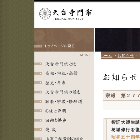
ホーム
>
お知らせ
>
宗報 第２７
智証大師生
葛城修行を
昭和五十四