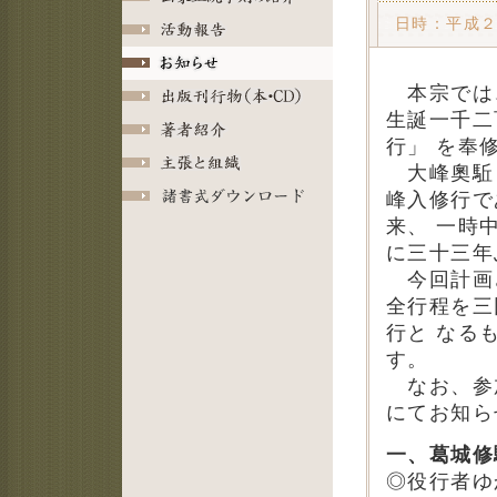
日時：平成
本宗では、
生誕一千二
行」 を奉
大峰奧駈と
峰入修行で
来、 一時
に三十三年
今回計画さ
全行程を三
行と なる
す。
なお、参加
にてお知ら
一、葛城修
◎役行者ゆ