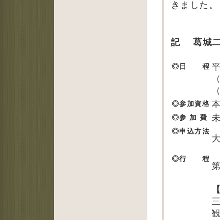
きました。
記 葛城二
◎日 程
◎参加資格
◎参 加 費
◎申込方法
◎行 程