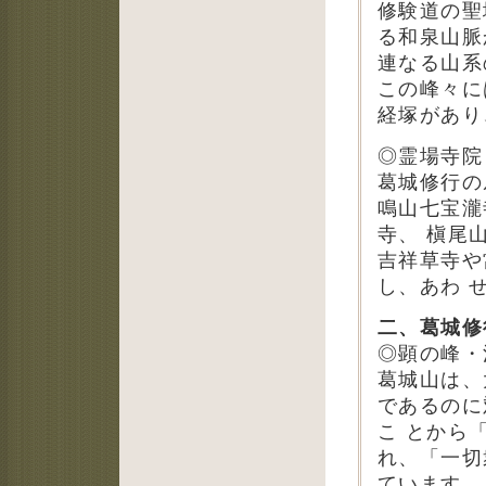
修験道の聖
る和泉山脈
連なる山系
この峰々に
経塚があり
◎霊場寺院
葛城修行の
鳴山七宝瀧
寺、 槇尾
吉祥草寺や
し、あわ 
二、葛城修
◎顕の峰・
葛城山は、
であるのに
こ とから
れ、「一切
ています。